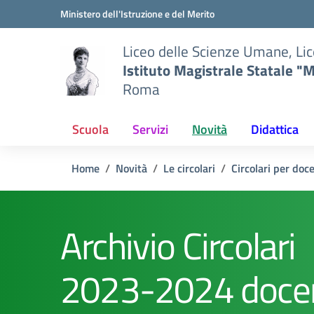
Vai ai contenuti
Vai al menu di navigazione
Vai al footer
Ministero dell'Istruzione e del Merito
Liceo delle Scienze Umane, Lic
Istituto Magistrale Statale "M
Roma
Scuola
Servizi
Novità
Didattica
Home
Novità
Le circolari
Circolari per doc
Archivio Circolari
2023-2024 docen