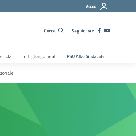
Accedi
Cerca
Seguici su:
Scuola
Tutti gli argomenti
RSU Albo Sindacale
rsonale