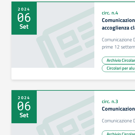
2024
06
circ. n.4
Comunicazion
Set
accoglienza c
Comunicazione D
prime 12 sette
Archivio Circol
Circolari per al
2024
06
circ. n.3
Comunicazione
Set
Comunicazione D
Archivio Circol