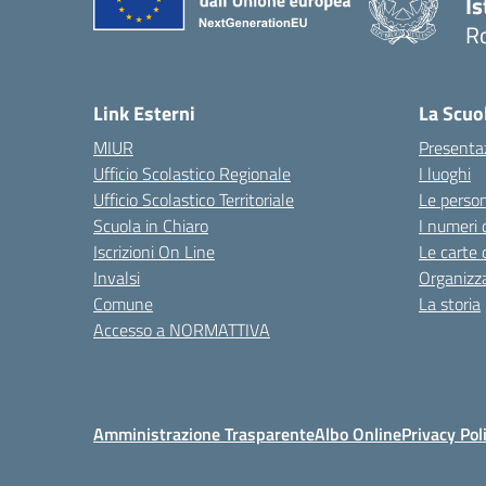
Is
R
Link Esterni
La Scuo
MIUR
Presenta
Ufficio Scolastico Regionale
I luoghi
Ufficio Scolastico Territoriale
Le perso
Scuola in Chiaro
I numeri 
Iscrizioni On Line
Le carte 
Invalsi
Organizz
Comune
La storia
Accesso a NORMATTIVA
Amministrazione Trasparente
Albo Online
Privacy Pol