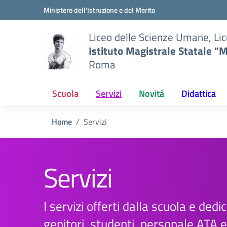
Vai ai contenuti
Vai al menu di navigazione
Vai al footer
Ministero dell'Istruzione e del Merito
Liceo delle Scienze Umane, Lic
Istituto Magistrale Statale "M
Roma
Scuola
Servizi
Novità
Didattica
Home
Servizi
Servizi
I servizi offerti dalla scuola e dedica
genitori, studenti, personale ATA 