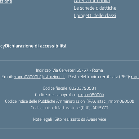
Offerta formativa
azione
Le schede didattiche
I progetti delle classi
icy
Dichiarazione di accessibilità
Indirizzo:
Via Cerveteri 55-57 - Roma
Email:
rmpm08000b@istruzione.it
Posta elettronica certificata (PEC):
rmp
Codice fiscale: 80203790581
Codice meccanografico:
rmpm08000b
Codice Indice delle Pubbliche Amministrazioni (IPA): istsc_rmpm08000b
Codice unico di fatturazione (CUF): ARIBYZ7
Note legali
|
Sito realizzato da Avaservice