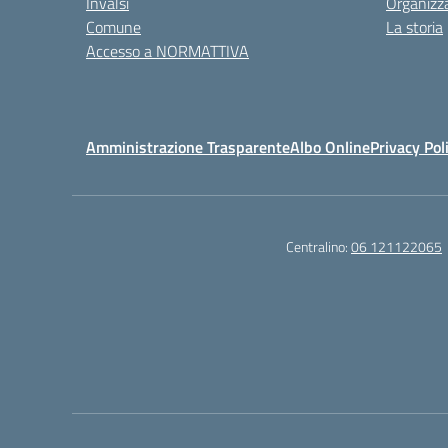
Invalsi
Organizz
Comune
La storia
Accesso a NORMATTIVA
Amministrazione Trasparente
Albo Online
Privacy Pol
Centralino:
06 121122065