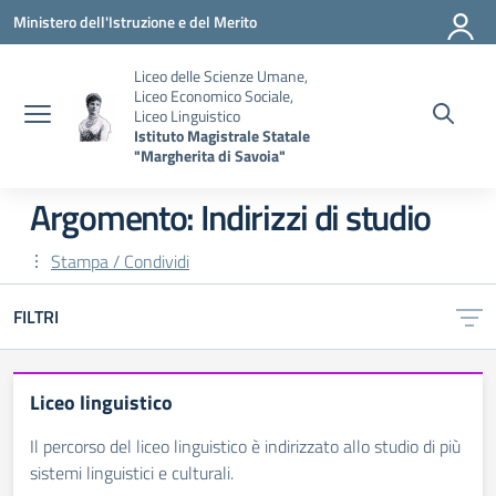
Vai ai contenuti
Vai al menu di navigazione
Vai al footer
Ministero dell'Istruzione e del Merito
Liceo delle Scienze Umane,
Liceo Economico Sociale,
Liceo Linguistico
Istituto Magistrale Statale
"Margherita di Savoia"
Argomento: Indirizzi di studio
Stampa / Condividi
FILTRI
Liceo linguistico
Il percorso del liceo linguistico è indirizzato allo studio di più
sistemi linguistici e culturali.