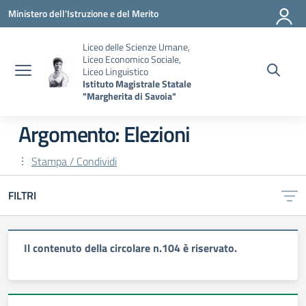
Vai ai contenuti
Vai al menu di navigazione
Vai al footer
Ministero dell'Istruzione e del Merito
Liceo delle Scienze Umane,
Liceo Economico Sociale,
Liceo Linguistico
Istituto Magistrale Statale
"Margherita di Savoia"
Argomento: Elezioni
Stampa / Condividi
FILTRI
Il contenuto della circolare n.104 è riservato.