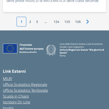
delle prove INVALSI di MATEMATICA delle classi seconde
1
2
3
…
124
125
126
Pagina success
Liceo delle Scienze Umane, Liceo Economico
Sociale, Liceo Linguistico
Istituto Magistrale Statale "Margherita di
Savoia"
Roma
Link Esterni
MIUR
Ufficio Scolastico Regionale
Ufficio Scolastico Territoriale
Scuola in Chiaro
Iscrizioni On Line
Invalsi