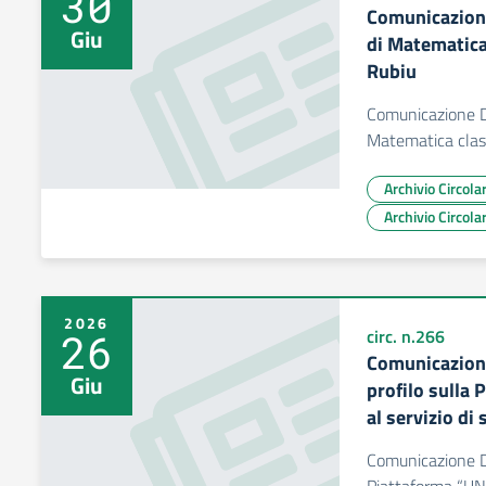
30
Comunicazion
Giu
di Matematica
Rubiu
Comunicazione D
Matematica class
Archivio Circol
Archivio Circol
2026
26
circ. n.266
Comunicazion
Giu
profilo sulla
al servizio di
Comunicazione DS