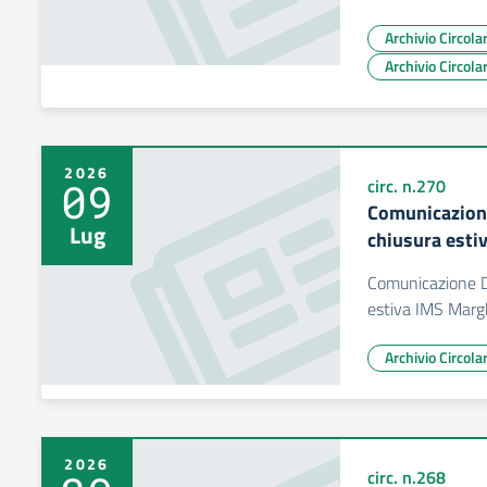
Archivio Circol
Archivio Circol
2026
09
circ. n.270
Comunicazion
Lug
chiusura esti
Comunicazione D
estiva IMS Margh
Archivio Circol
2026
circ. n.268