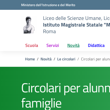
Vai ai contenuti
Vai al menu di navigazione
Vai al footer
Ministero dell'Istruzione e del Merito
Liceo delle Scienze Umane, Lic
Istituto Magistrale Statale "M
Roma
Scuola
Servizi
Novità
Didattica
Home
Novità
Le circolari
Circolari per alun
Circolari per alunn
famiglie