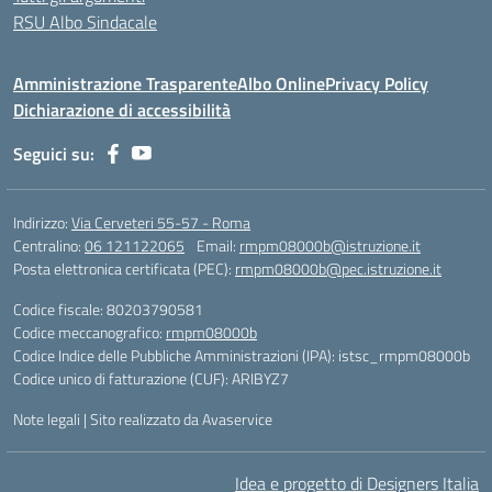
RSU Albo Sindacale
Amministrazione Trasparente
Albo Online
Privacy Policy
Dichiarazione di accessibilità
Seguici su:
Indirizzo:
Via Cerveteri 55-57 - Roma
Centralino:
06 121122065
Email:
rmpm08000b@istruzione.it
Posta elettronica certificata (PEC):
rmpm08000b@pec.istruzione.it
Codice fiscale: 80203790581
Codice meccanografico:
rmpm08000b
Codice Indice delle Pubbliche Amministrazioni (IPA): istsc_rmpm08000b
Codice unico di fatturazione (CUF): ARIBYZ7
Note legali
|
Sito realizzato da Avaservice
Idea e progetto di Designers Italia