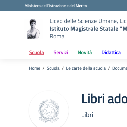
Vai ai contenuti
Vai al menu di navigazione
Vai al footer
Ministero dell'Istruzione e del Merito
Liceo delle Scienze Umane, Lic
Istituto Magistrale Statale "M
Roma
Scuola
Servizi
Novità
Didattica
Home
Scuola
Le carte della scuola
Docume
Libri ado
Libri