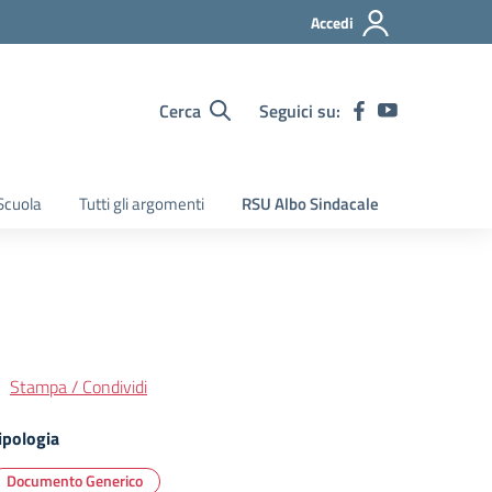
Accedi
Cerca
Seguici su:
Scuola
Tutti gli argomenti
RSU Albo Sindacale
Stampa / Condividi
ipologia
Documento Generico