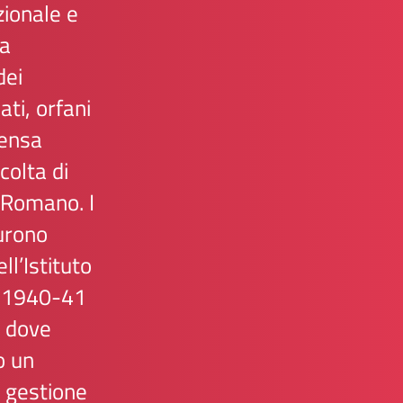
zionale e
ra
dei
ati, orfani
tensa
ccolta di
 Romano. I
furono
l’Istituto
s. 1940-41
i, dove
o un
a gestione