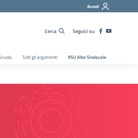
Accedi
Cerca
Seguici su:
Scuola
Tutti gli argomenti
RSU Albo Sindacale