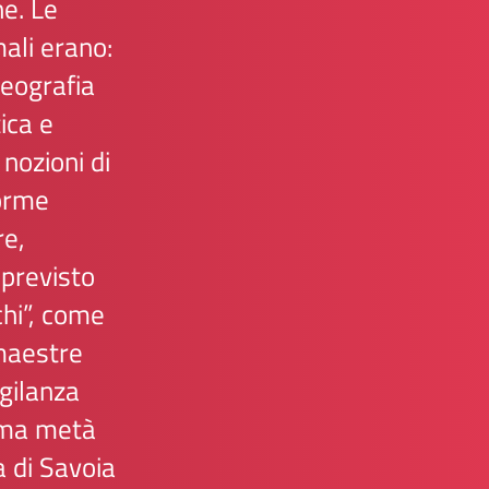
ne. Le
ali erano:
geografia
ica e
 nozioni di
norme
re,
 previsto
chi”, come
 maestre
igilanza
ima metà
a di Savoia