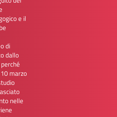
uito del
e
ogico e il
mbe
o di
o dallo
 perché
l 10 marzo
studio
ilasciato
nto nelle
viene