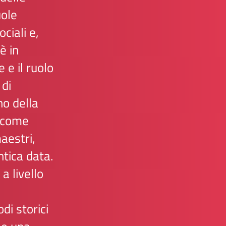
uole
ciali e,
̀ in
 e il ruolo
 di
no della
, come
aestri,
ntica data.
a livello
di storici