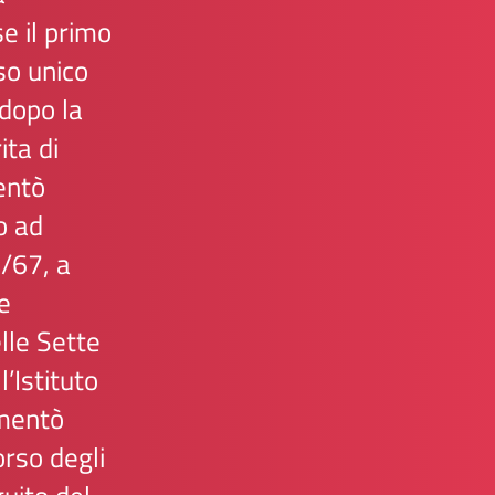
se il primo
so unico
 dopo la
ita di
ntò
o ad
6/67, a
ue
elle Sette
’Istituto
mentò
orso degli