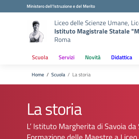
Vai ai contenuti
Vai al menu di navigazione
Vai al footer
Ministero dell'Istruzione e del Merito
Liceo delle Scienze Umane, Lic
Istituto Magistrale Statale "M
Roma
Scuola
Servizi
Novità
Didattica
Home
Scuola
La storia
La storia
L’ Istituto Margherita di Savoia da
Formazione delle Maestre a Liceo 