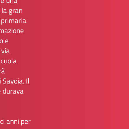
 e una
 la gran
 primaria.
rmazione
ole
 via
scuola
à
 Savoia. Il
e durava
ci anni per