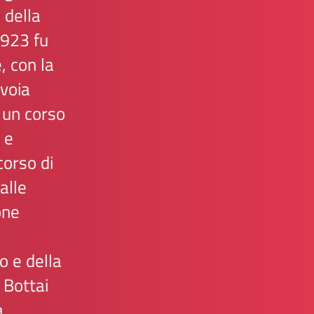
e della
1923 fu
, con la
avoia
 un corso
) e
corso di
alle
one
o e della
 Bottai
a