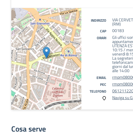
VIA CERVET
INDIRIZZO
(RM)
00183
CAP
Gli uffici so
ORARI
appuntament
UTENZA EST
10:15 / mer
venerdì 8:1
La segreteri
telefonicame
giorni dal l
alle 14:00
rmpm08000b
EMAIL
rmpm08000b
PEC
06121122
TELEFONO
Naviga su 
Cosa serve