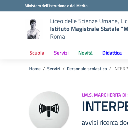
Vai ai contenuti
Vai al menu di navigazione
Vai al footer
Ministero dell'Istruzione e del Merito
Liceo delle Scienze Umane, Lic
Istituto Magistrale Statale "M
Roma
Scuola
Servizi
Novità
Didattica
Home
Servizi
Personale scolastico
INTERP
I.M.S. MARGHERITA DI
INTERP
avvisi ricerca do