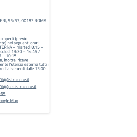
ERI, 55/57, 00183 ROMA
no aperti (previo
o) nei seguenti orari:
ERNA – martedì 8:15 –
coledì 13:30 – 14:45 /
5 – 10:15
a, inoltre, riceve
nte l’utenza esterna tutti i
unedì al venerdì dalle 13:00
@istruzione.it
@pec.istruzione.it
065
Google Map