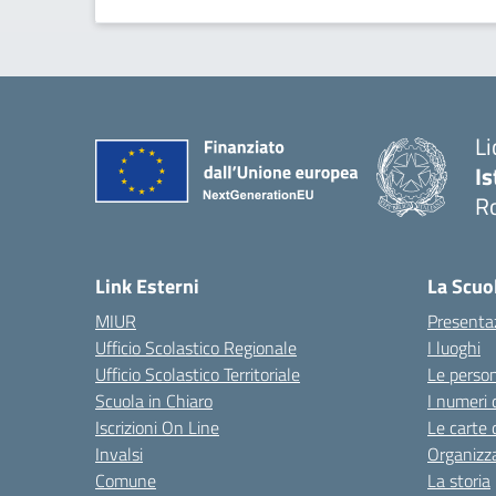
Li
Is
R
Link Esterni
La Scuo
MIUR
Presenta
Ufficio Scolastico Regionale
I luoghi
Ufficio Scolastico Territoriale
Le perso
Scuola in Chiaro
I numeri 
Iscrizioni On Line
Le carte 
Invalsi
Organizz
Comune
La storia