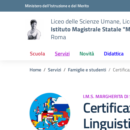
Vai ai contenuti
Vai al menu di navigazione
Vai al footer
Ministero dell'Istruzione e del Merito
Liceo delle Scienze Umane, Lic
Istituto Magistrale Statale "M
Roma
Scuola
Servizi
Novità
Didattica
Home
Servizi
Famiglie e studenti
Certific
I.M.S. MARGHERITA DI
Certific
Linguisti