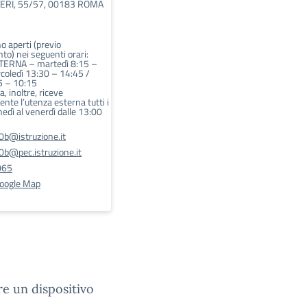
ERI, 55/57, 00183 ROMA
no aperti (previo
o) nei seguenti orari:
ERNA – martedì 8:15 –
coledì 13:30 – 14:45 /
5 – 10:15
a, inoltre, riceve
nte l’utenza esterna tutti i
unedì al venerdì dalle 13:00
@istruzione.it
@pec.istruzione.it
065
Google Map
re un dispositivo