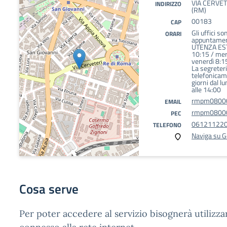
VIA CERVET
INDIRIZZO
(RM)
00183
CAP
Gli uffici so
ORARI
appuntament
UTENZA EST
10:15 / mer
venerdì 8:1
La segreteri
telefonicame
giorni dal l
alle 14:00
rmpm08000b
EMAIL
rmpm08000b
PEC
06121122
TELEFONO
Naviga su 
Cosa serve
Per poter accedere al servizio bisognerà utilizza