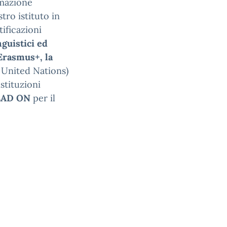
rmazione
tro istituto in
ificazioni
guistici ed
 Erasmus+, la
 United Nations)
istituzioni
READ ON
per il