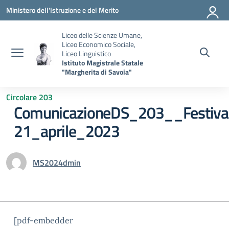
Vai ai contenuti
Vai al menu di navigazione
Vai al footer
Ministero dell'Istruzione e del Merito
Liceo delle Scienze Umane,
Liceo Economico Sociale,
Liceo Linguistico
Istituto Magistrale Statale
"Margherita di Savoia"
Circolare 203
ComunicazioneDS_203__Festiva
21_aprile_2023
MS2024dmin
[pdf-embedder