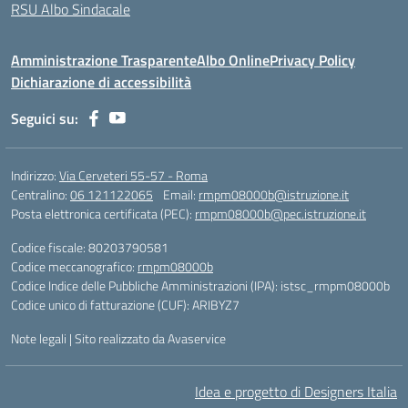
RSU Albo Sindacale
Amministrazione Trasparente
Albo Online
Privacy Policy
Dichiarazione di accessibilità
Seguici su:
Indirizzo:
Via Cerveteri 55-57 - Roma
Centralino:
06 121122065
Email:
rmpm08000b@istruzione.it
Posta elettronica certificata (PEC):
rmpm08000b@pec.istruzione.it
Codice fiscale: 80203790581
Codice meccanografico:
rmpm08000b
Codice Indice delle Pubbliche Amministrazioni (IPA): istsc_rmpm08000b
Codice unico di fatturazione (CUF): ARIBYZ7
Note legali
|
Sito realizzato da Avaservice
Idea e progetto di Designers Italia