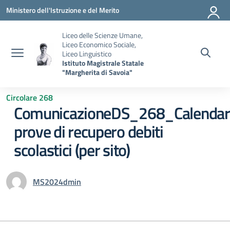
Vai ai contenuti
Vai al menu di navigazione
Vai al footer
Ministero dell'Istruzione e del Merito
Liceo delle Scienze Umane,
Liceo Economico Sociale,
Liceo Linguistico
Istituto Magistrale Statale
"Margherita di Savoia"
Circolare 268
ComunicazioneDS_268_Calendar
prove di recupero debiti
scolastici (per sito)
MS2024dmin