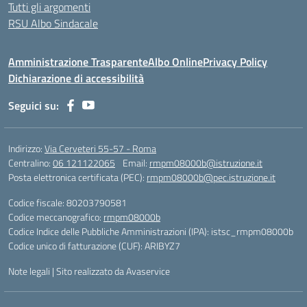
Tutti gli argomenti
RSU Albo Sindacale
Amministrazione Trasparente
Albo Online
Privacy Policy
Dichiarazione di accessibilità
Seguici su:
Indirizzo:
Via Cerveteri 55-57 - Roma
Centralino:
06 121122065
Email:
rmpm08000b@istruzione.it
Posta elettronica certificata (PEC):
rmpm08000b@pec.istruzione.it
Codice fiscale: 80203790581
Codice meccanografico:
rmpm08000b
Codice Indice delle Pubbliche Amministrazioni (IPA): istsc_rmpm08000b
Codice unico di fatturazione (CUF): ARIBYZ7
Note legali
|
Sito realizzato da Avaservice