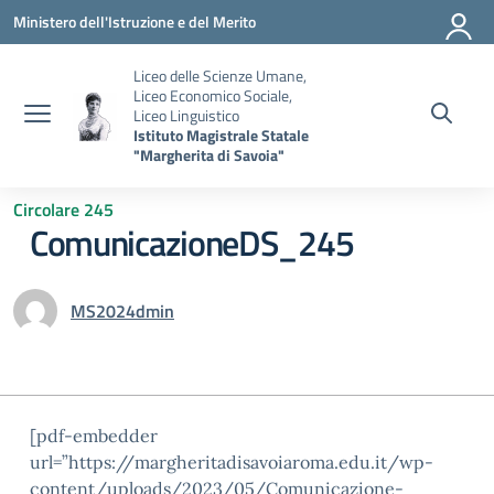
Vai ai contenuti
Vai al menu di navigazione
Vai al footer
Ministero dell'Istruzione e del Merito
Liceo delle Scienze Umane,
Liceo Economico Sociale,
Liceo Linguistico
Istituto Magistrale Statale
"Margherita di Savoia"
Circolare 245
ComunicazioneDS_245
MS2024dmin
[pdf-embedder
url=”https://margheritadisavoiaroma.edu.it/wp-
content/uploads/2023/05/Comunicazione-