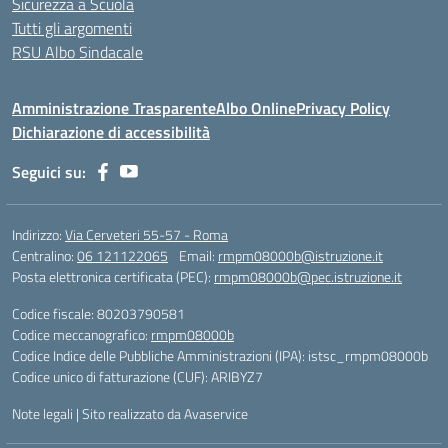
Sicurezza a Scuola
Tutti gli argomenti
RSU Albo Sindacale
Amministrazione Trasparente
Albo Online
Privacy Policy
Dichiarazione di accessibilità
Seguici su:
Indirizzo:
Via Cerveteri 55-57 - Roma
Centralino:
06 121122065
Email:
rmpm08000b@istruzione.it
Posta elettronica certificata (PEC):
rmpm08000b@pec.istruzione.it
Codice fiscale: 80203790581
Codice meccanografico:
rmpm08000b
Codice Indice delle Pubbliche Amministrazioni (IPA): istsc_rmpm08000b
Codice unico di fatturazione (CUF): ARIBYZ7
Note legali
|
Sito realizzato da Avaservice