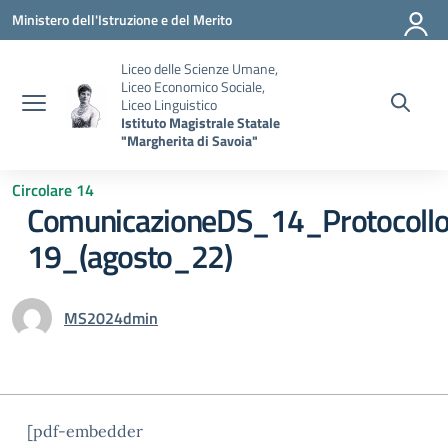
Vai ai contenuti
Vai al menu di navigazione
Vai al footer
Ministero dell'Istruzione e del Merito
Liceo delle Scienze Umane,
Liceo Economico Sociale,
Liceo Linguistico
Istituto Magistrale Statale
"Margherita di Savoia"
Circolare 14
ComunicazioneDS_14_Protocollo
19_(agosto_22)
MS2024dmin
[pdf-embedder