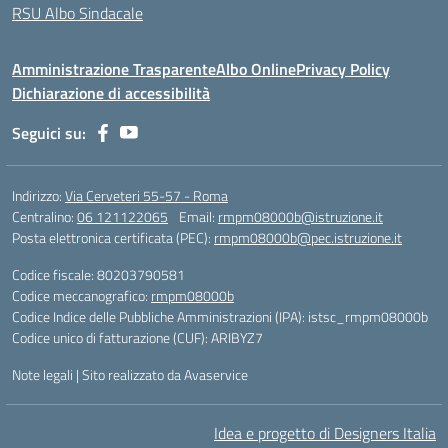
RSU Albo Sindacale
Amministrazione Trasparente
Albo Online
Privacy Policy
Dichiarazione di accessibilità
Seguici su:
Indirizzo:
Via Cerveteri 55-57 - Roma
Centralino:
06 121122065
Email:
rmpm08000b@istruzione.it
Posta elettronica certificata (PEC):
rmpm08000b@pec.istruzione.it
Codice fiscale: 80203790581
Codice meccanografico:
rmpm08000b
Codice Indice delle Pubbliche Amministrazioni (IPA): istsc_rmpm08000b
Codice unico di fatturazione (CUF): ARIBYZ7
Note legali
|
Sito realizzato da Avaservice
Idea e progetto di Designers Italia