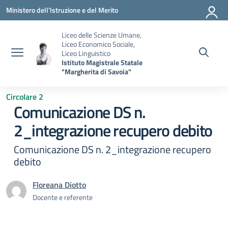
Vai ai contenuti
Vai al menu di navigazione
Vai al footer
Ministero dell'Istruzione e del Merito
Liceo delle Scienze Umane,
Liceo Economico Sociale,
Liceo Linguistico
Istituto Magistrale Statale
"Margherita di Savoia"
Circolare 2
Comunicazione DS n.
2_integrazione recupero debito
Comunicazione DS n. 2_integrazione recupero
debito
Floreana Diotto
Docente e referente