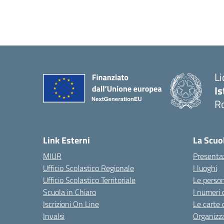
Li
Is
R
Link Esterni
La Scuo
MIUR
Presenta
Ufficio Scolastico Regionale
I luoghi
Ufficio Scolastico Territoriale
Le perso
Scuola in Chiaro
I numeri 
Iscrizioni On Line
Le carte 
Invalsi
Organizz