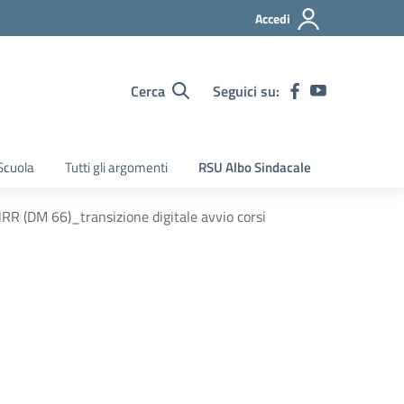
Accedi
Cerca
Seguici su:
Scuola
Tutti gli argomenti
RSU Albo Sindacale
R (DM 66)_transizione digitale avvio corsi