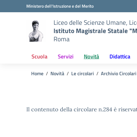
Vai ai contenuti
Vai al menu di navigazione
Vai al footer
Ministero dell'Istruzione e del Merito
Liceo delle Scienze Umane, Lic
Istituto Magistrale Statale "M
Roma
Scuola
Servizi
Novità
Didattica
Home
Novità
Le circolari
Archivio Circola
Il contenuto della circolare n.284 è riserva