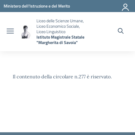
Vai ai contenuti
Vai al menu di navigazione
Vai al footer
Ministero dell'Istruzione e del Merito
Liceo delle Scienze Umane,
Liceo Economico Sociale,
Liceo Linguistico
Istituto Magistrale Statale
"Margherita di Savoia"
Il contenuto della circolare n.277 è riservato.