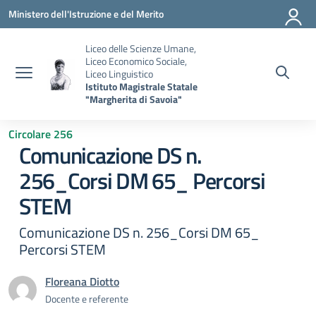
Vai ai contenuti
Vai al menu di navigazione
Vai al footer
Ministero dell'Istruzione e del Merito
Liceo delle Scienze Umane,
Liceo Economico Sociale,
Liceo Linguistico
Istituto Magistrale Statale
"Margherita di Savoia"
Circolare 256
Comunicazione DS n.
256_Corsi DM 65_ Percorsi
STEM
Comunicazione DS n. 256_Corsi DM 65_
Percorsi STEM
Floreana Diotto
Docente e referente