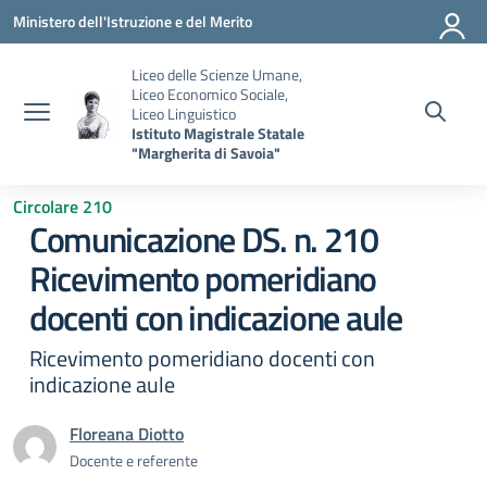
Vai ai contenuti
Vai al menu di navigazione
Vai al footer
Ministero dell'Istruzione e del Merito
Liceo delle Scienze Umane,
Liceo Economico Sociale,
Liceo Linguistico
Istituto Magistrale Statale
"Margherita di Savoia"
Circolare 210
Comunicazione DS. n. 210
Ricevimento pomeridiano
docenti con indicazione aule
Ricevimento pomeridiano docenti con
indicazione aule
Floreana Diotto
Docente e referente