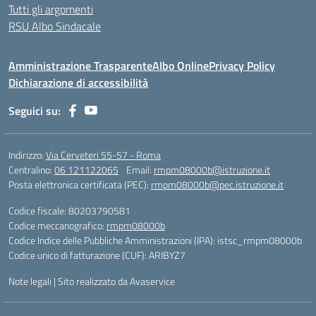
Tutti gli argomenti
RSU Albo Sindacale
Amministrazione Trasparente
Albo Online
Privacy Policy
Dichiarazione di accessibilità
Seguici su:
Indirizzo:
Via Cerveteri 55-57 - Roma
Centralino:
06 121122065
Email:
rmpm08000b@istruzione.it
Posta elettronica certificata (PEC):
rmpm08000b@pec.istruzione.it
Codice fiscale: 80203790581
Codice meccanografico:
rmpm08000b
Codice Indice delle Pubbliche Amministrazioni (IPA): istsc_rmpm08000b
Codice unico di fatturazione (CUF): ARIBYZ7
Note legali
|
Sito realizzato da Avaservice