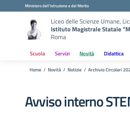
Vai ai contenuti
Vai al menu di navigazione
Vai al footer
Ministero dell'Istruzione e del Merito
Liceo delle Scienze Umane, Lic
Istituto Magistrale Statale "M
Roma
Scuola
Servizi
Novità
Didattica
Home
Novità
Notizie
Archivio Circolari 2
Avviso interno ST