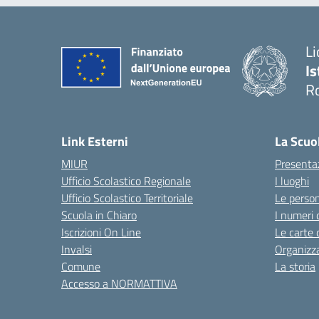
Li
Is
R
Link Esterni
La Scuo
MIUR
Presenta
Ufficio Scolastico Regionale
I luoghi
Ufficio Scolastico Territoriale
Le perso
Scuola in Chiaro
I numeri 
Iscrizioni On Line
Le carte 
Invalsi
Organizz
Comune
La storia
Accesso a NORMATTIVA