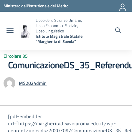
Vai ai contenuti
Vai al menu di navigazione
Vai al footer
Ministero dell'Istruzione e del Merito
Liceo delle Scienze Umane,
Liceo Economico Sociale,
Liceo Linguistico
Istituto Magistrale Statale
"Margherita di Savoia"
Circolare 35
ComunicazioneDS_35_Referendu
MS2024dmin
[pdf-embedder
url=”https://margheritadisavoiaroma.edu.it/wp-
content/uploads/2020/09/ComunicazioneDS_35_Refer