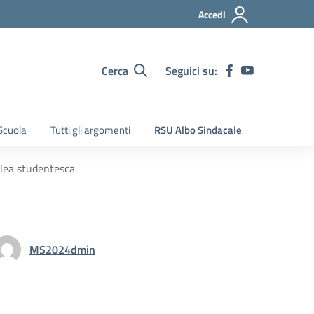
Accedi
Cerca
Seguici su:
Scuola
Tutti gli argomenti
RSU Albo Sindacale
ea studentesca
MS2024dmin