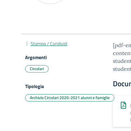
Stampa / Condividi
[pdf-e
conten
Argomenti
studen
Circolari
student
Docu
Tipologia
Archivio Circolari 2020-2021 alunni e famiglie