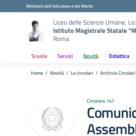
Vai ai contenuti
Vai al menu di navigazione
Vai al footer
Ministero dell'Istruzione e del Merito
Liceo delle Scienze Umane, Lic
Istituto Magistrale Statale "M
Roma
Scuola
Servizi
Novità
Didattica
Home
Novità
Le circolari
Archivio Circolar
Circolare 147
Comuni
Assembl