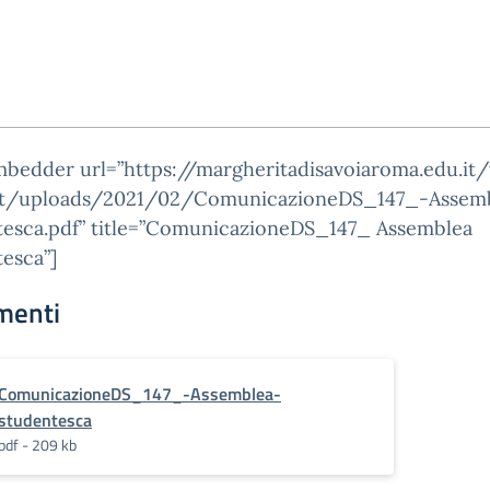
mbedder url=”https://margheritadisavoiaroma.edu.it
t/uploads/2021/02/ComunicazioneDS_147_-Assem
tesca.pdf” title=”ComunicazioneDS_147_ Assemblea
esca”]
menti
ComunicazioneDS_147_-Assemblea-
studentesca
pdf - 209 kb