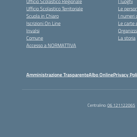
Ufficio Scolastico Regionale
I luoghi
Ufficio Scolastico Territoriale
Le perso
Scuola in Chiaro
I numeri 
Iscrizioni On Line
Le carte 
Invalsi
Organizz
Comune
La storia
Accesso a NORMATTIVA
Amministrazione Trasparente
Albo Online
Privacy Pol
Centralino:
06 121122065