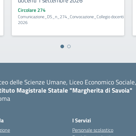
docenti 1 settembre 2026
Circolare 274
Comunicazione_DS_n_274_Convocazione_Collegio docenti 1 set
2026
ceo delle Scienze Umane, Liceo Economico Sociale, 
tituto Magistrale Statale "Margherita di Savoia"
oma
la
I Servizi
zione
Personale scolastico