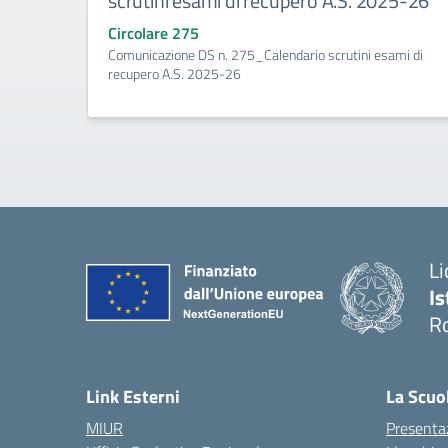
scrutini esami di recupero A.S. 2025-26
Circolare 275
Comunicazione DS n. 275_Calendario scrutini esami di
recupero A.S. 2025-26
Li
Is
R
Link Esterni
La Scuo
MIUR
Presenta