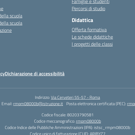
Famiglie e studenti
ne
Percorsi di studio
della scuola
Didattica
della scuola
Offerta formativa
azione
Le schede didattiche
I progetti delle classi
icy
Dichiarazione di accessibilità
Indirizzo:
Via Cerveteri 55-57 - Roma
Email:
rmpm08000b@istruzione.it
Posta elettronica certificata (PEC):
rmp
Codice fiscale: 80203790581
Codice meccanografico:
rmpm08000b
Codice Indice delle Pubbliche Amministrazioni (IPA): istsc_rmpm08000b
Codice unico di fatturazione (CUF): ARIBYZ7