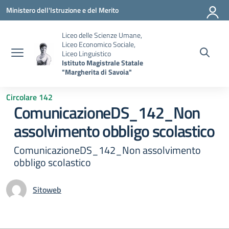
Vai ai contenuti
Vai al menu di navigazione
Vai al footer
Ministero dell'Istruzione e del Merito
Liceo delle Scienze Umane,
Liceo Economico Sociale,
Liceo Linguistico
Istituto Magistrale Statale
"Margherita di Savoia"
Circolare 142
ComunicazioneDS_142_Non
assolvimento obbligo scolastico
ComunicazioneDS_142_Non assolvimento
obbligo scolastico
Sitoweb