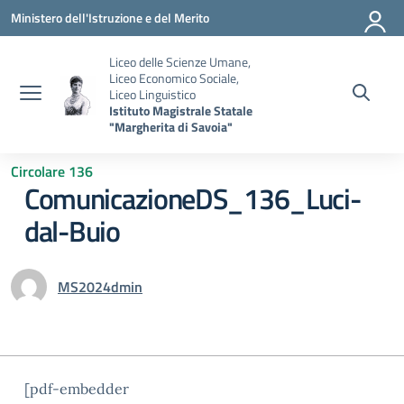
Vai ai contenuti
Vai al menu di navigazione
Vai al footer
Ministero dell'Istruzione e del Merito
Liceo delle Scienze Umane,
Liceo Economico Sociale,
Liceo Linguistico
Istituto Magistrale Statale
"Margherita di Savoia"
Circolare 136
ComunicazioneDS_136_Luci-
dal-Buio
MS2024dmin
[pdf-embedder