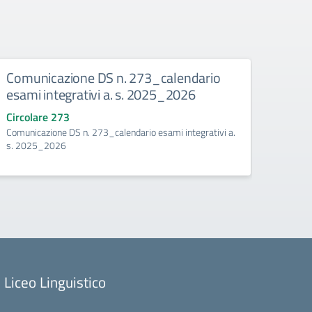
legio
Comunicazione DS n. 273_calendario
Comu
esami integrativi a. s. 2025_2026
anali
scola
Circolare 273
tembre
Comunicazione DS n. 273_calendario esami integrativi a.
Circo
s. 2025_2026
Comuni
recuper
Liceo Linguistico