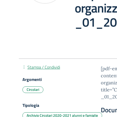
organizz
_01_20
Stampa / Condividi
[pdf-e
conten
Argomenti
organi
Circolari
title=”
_01_20
Tipologia
Docu
Archivio Circolari 2020-2021 alunni e famiglie