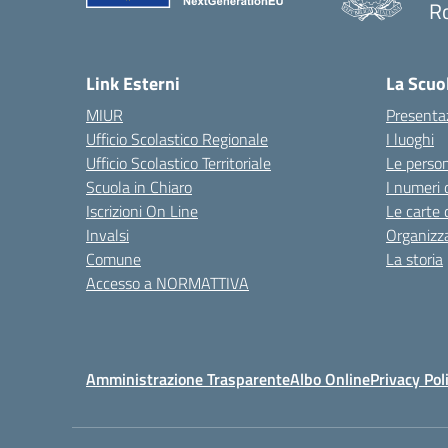
R
Link Esterni
La Scuo
MIUR
Presenta
Ufficio Scolastico Regionale
I luoghi
Ufficio Scolastico Territoriale
Le perso
Scuola in Chiaro
I numeri 
Iscrizioni On Line
Le carte 
Invalsi
Organizz
Comune
La storia
Accesso a NORMATTIVA
Amministrazione Trasparente
Albo Online
Privacy Pol