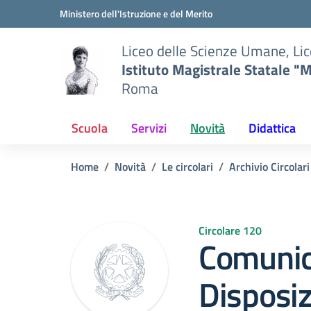
Vai ai contenuti
Vai al menu di navigazione
Vai al footer
Ministero dell'Istruzione e del Merito
Liceo delle Scienze Umane, Lic
Istituto Magistrale Statale "M
Roma
Scuola
Servizi
Novità
Didattica
Home
Novità
Le circolari
Archivio Circolar
Circolare 120
Comuni
Disposiz