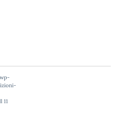
/wp-
zioni-
l 11