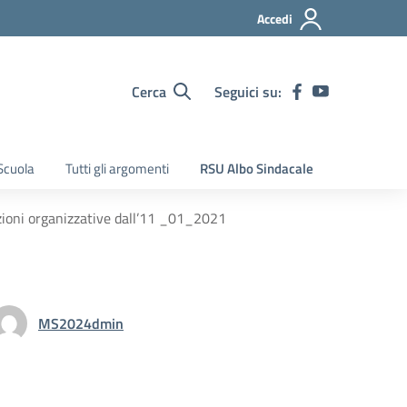
Accedi
Cerca
Seguici su:
Scuola
Tutti gli argomenti
RSU Albo Sindacale
oni organizzative dall’11 _01_2021
MS2024dmin