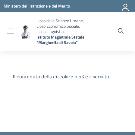
Vai ai contenuti
Vai al menu di navigazione
Vai al footer
Ministero dell'Istruzione e del Merito
Liceo delle Scienze Umane,
Liceo Economico Sociale,
Liceo Linguistico
Istituto Magistrale Statale
"Margherita di Savoia"
Il contenuto della circolare n.53 è riservato.