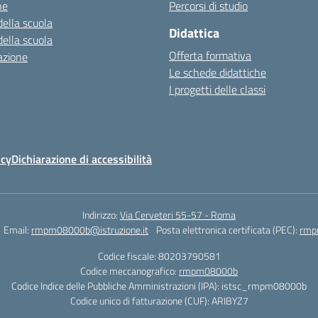
ne
Percorsi di studio
della scuola
Didattica
della scuola
Offerta formativa
azione
Le schede didattiche
I progetti delle classi
icy
Dichiarazione di accessibilità
Indirizzo:
Via Cerveteri 55-57 - Roma
Email:
rmpm08000b@istruzione.it
Posta elettronica certificata (PEC):
rmp
Codice fiscale: 80203790581
Codice meccanografico:
rmpm08000b
Codice Indice delle Pubbliche Amministrazioni (IPA): istsc_rmpm08000b
Codice unico di fatturazione (CUF): ARIBYZ7