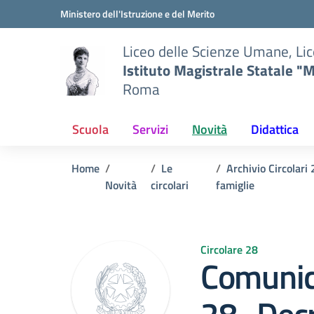
Vai ai contenuti
Vai al menu di navigazione
Vai al footer
Ministero dell'Istruzione e del Merito
Liceo delle Scienze Umane, Lic
Istituto Magistrale Statale "M
Roma
Scuola
Servizi
Novità
Didattica
Home
Le
Archivio Circolar
Novità
circolari
famiglie
Circolare 28
Comunic