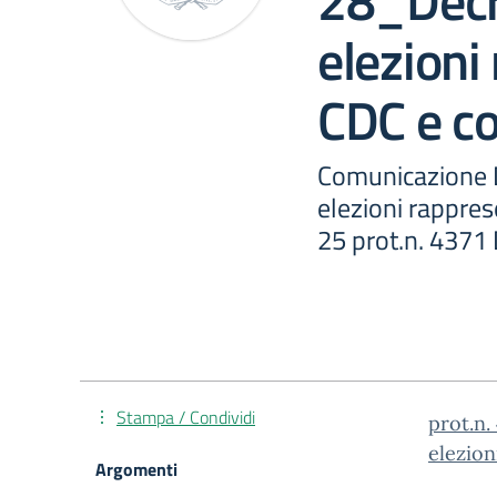
28_Decr
elezioni
CDC e c
Comunicazione D
elezioni rappre
25 prot.n. 437
Stampa / Condividi
prot.n.
elezion
Argomenti