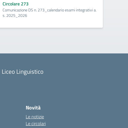
scola
Circolare 273
tembre
Comunicazione DS n. 273_calendario esami integrativi a.
Circo
s. 2025_2026
Comuni
recuper
Liceo Linguistico
Novità
Le notizie
Le circolari