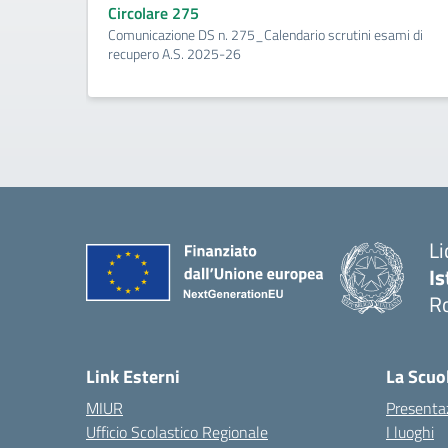
Circolare 275
Comunicazione DS n. 275_Calendario scrutini esami di
recupero A.S. 2025-26
Li
Is
R
Link Esterni
La Scuo
MIUR
Presenta
Ufficio Scolastico Regionale
I luoghi