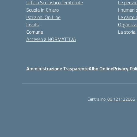
Ufficio Scolastico Territoriale
Le perso
Scuola in Chiaro
I numeri 
Iscrizioni On Line
Le carte 
Invalsi
Organizz
Comune
La storia
Accesso a NORMATTIVA
Amministrazione Trasparente
Albo Online
Privacy Pol
Centralino:
06 121122065