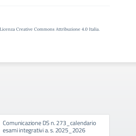
o Licenza Creative Commons Attribuzione 4.0 Italia.
legio
Comunicazione DS n. 273_calendario
Comu
esami integrativi a. s. 2025_2026
anali