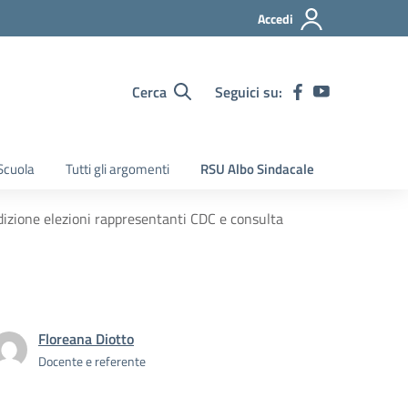
Accedi
Cerca
Seguici su:
Scuola
Tutti gli argomenti
RSU Albo Sindacale
zione elezioni rappresentanti CDC e consulta
Floreana Diotto
Docente e referente