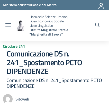
Vai ai contenuti
Vai al menu di navigazione
Vai al footer
Ministero dell'Istruzione e del Merito
Liceo delle Scienze Umane,
Liceo Economico Sociale,
Liceo Linguistico
Istituto Magistrale Statale
"Margherita di Savoia"
Circolare 241
Comunicazione DS n.
241_Spostamento PCTO
DIPENDENZE
Comunicazione DS n. 241_Spostamento PCTO
DIPENDENZE
Sitoweb