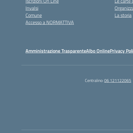
Iscrizioni On Line
Le carte 
Invalsi
Organizz
Comune
La storia
Accesso a NORMATTIVA
Amministrazione Trasparente
Albo Online
Privacy Pol
Centralino:
06 121122065