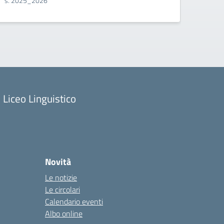
s. 2025_2026
Comuni
recuper
Liceo Linguistico
Novità
Le notizie
Le circolari
Calendario eventi
Albo online