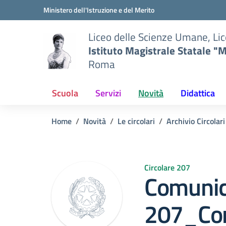
Vai ai contenuti
Vai al menu di navigazione
Vai al footer
Ministero dell'Istruzione e del Merito
Liceo delle Scienze Umane, Lic
Istituto Magistrale Statale "M
Roma
Scuola
Servizi
Novità
Didattica
Home
Novità
Le circolari
Archivio Circolar
Circolare 207
Comunic
207_Cors