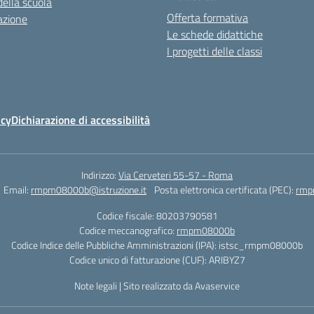
della scuola
Offerta formativa
azione
Le schede didattiche
I progetti delle classi
icy
Dichiarazione di accessibilità
Indirizzo:
Via Cerveteri 55-57 - Roma
Email:
rmpm08000b@istruzione.it
Posta elettronica certificata (PEC):
rmp
Codice fiscale: 80203790581
Codice meccanografico:
rmpm08000b
Codice Indice delle Pubbliche Amministrazioni (IPA): istsc_rmpm08000b
Codice unico di fatturazione (CUF): ARIBYZ7
Note legali
|
Sito realizzato da Avaservice