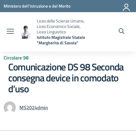
Vai ai contenuti
Vai al menu di navigazione
Vai al footer
Ministero dell'Istruzione e del Merito
Liceo delle Scienze Umane,
Liceo Economico Sociale,
Liceo Linguistico
Istituto Magistrale Statale
"Margherita di Savoia"
Circolare 98
Comunicazione DS 98 Seconda
consegna device in comodato
d’uso
MS2024dmin