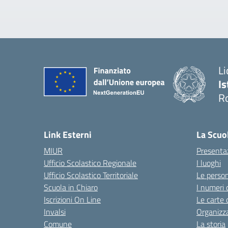
Li
Is
R
Link Esterni
La Scuo
MIUR
Presenta
Ufficio Scolastico Regionale
I luoghi
Ufficio Scolastico Territoriale
Le perso
Scuola in Chiaro
I numeri 
Iscrizioni On Line
Le carte 
Invalsi
Organizz
Comune
La storia