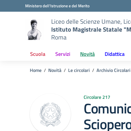
Vai ai contenuti
Vai al menu di navigazione
Vai al footer
Ministero dell'Istruzione e del Merito
Liceo delle Scienze Umane, Lic
Istituto Magistrale Statale "M
Roma
Scuola
Servizi
Novità
Didattica
Home
Novità
Le circolari
Archivio Circolar
Circolare 217
Comunic
Sciopero