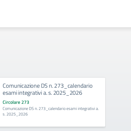
legio
Comunicazione DS n. 273_calendario
Comu
esami integrativi a. s. 2025_2026
anali
scola
Circolare 273
tembre
Comunicazione DS n. 273_calendario esami integrativi a.
Circo
s. 2025_2026
Comuni
recuper