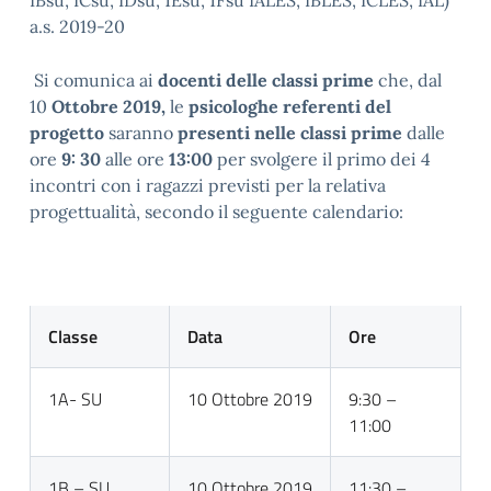
IBsu, ICsu, IDsu, 1Esu, 1Fsu IALES, IBLES, ICLES, IAL)
a.s. 2019-20
Si comunica ai
docenti delle classi
prime
che, dal
10
Ottobre 2019,
le
psicologhe referenti del
progetto
saranno
presenti nelle classi prime
dalle
ore
9: 30
alle ore
13:00
per svolgere il primo dei 4
incontri con i ragazzi previsti per la relativa
progettualità, secondo il seguente calendario:
Classe
Data
Ore
1A- SU
10 Ottobre 2019
9:30 –
11:00
1B – SU
10 Ottobre 2019
11:30 –