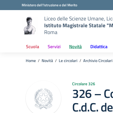
Vai ai contenuti
Vai al menu di navigazione
Vai al footer
Ministero dell'Istruzione e del Merito
Liceo delle Scienze Umane, Lic
Istituto Magistrale Statale "M
Roma
Scuola
Servizi
Novità
Didattica
Home
Novità
Le circolari
Archivio Circolar
Circolare 326
326 – C
C.d.C. d