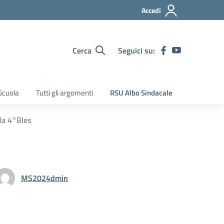
Accedi
Cerca
Seguici su:
Scuola
Tutti gli argomenti
RSU Albo Sindacale
lla 4°Bles
MS2024dmin