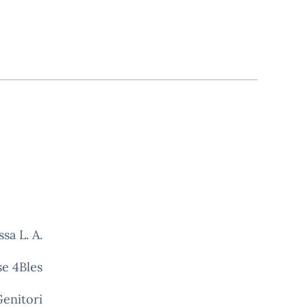
sa L. A.
se 4Bles
Genitori