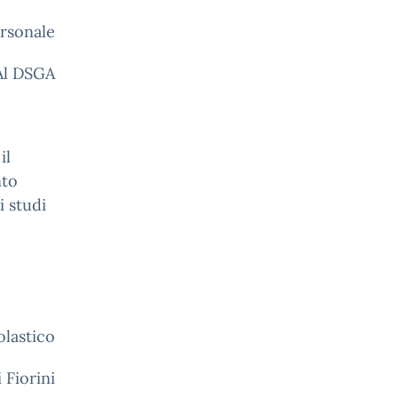
ersonale
Al DSGA
il
nto
i studi
ico
Fiorini