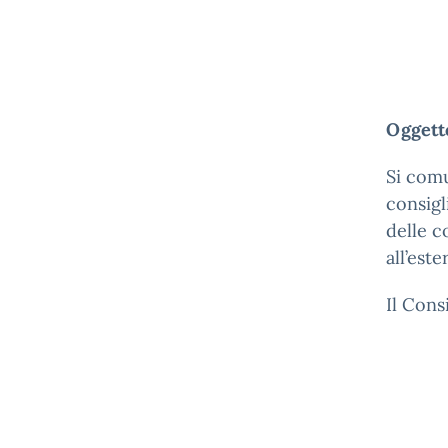
Ogget
Si com
consigl
delle c
all’este
Il Cons
Il