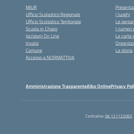
MIUR
Presenta
Ufficio Scolastico Regionale
I luoghi
Ufficio Scolastico Territoriale
Le perso
Scuola in Chiaro
I numeri 
Iscrizioni On Line
Le carte 
Invalsi
Organizz
Comune
La storia
Accesso a NORMATTIVA
Amministrazione Trasparente
Albo Online
Privacy Pol
Centralino:
06 121122065