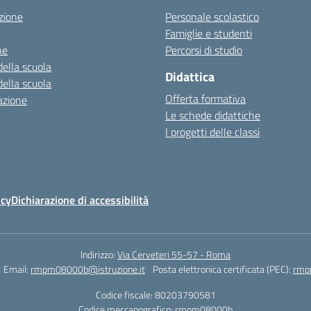
zione
Personale scolastico
Famiglie e studenti
ne
Percorsi di studio
della scuola
Didattica
della scuola
Offerta formativa
azione
Le schede didattiche
I progetti delle classi
icy
Dichiarazione di accessibilità
Indirizzo:
Via Cerveteri 55-57 - Roma
Email:
rmpm08000b@istruzione.it
Posta elettronica certificata (PEC):
rmp
Codice fiscale: 80203790581
Codice meccanografico:
rmpm08000b