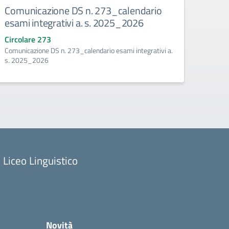
legio
Comunicazione DS n. 273_calendario
Comu
esami integrativi a. s. 2025_2026
anali
scola
Circolare 273
tembre
Comunicazione DS n. 273_calendario esami integrativi a.
Circo
s. 2025_2026
Comuni
recuper
Liceo Linguistico
Novità