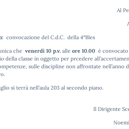
Al P
to:
convocazione del C.d.C. della 4°Bles
unica che
venerdì 10 p.v.
alle
ore 10.00
è convocato 
io della classe in oggetto per prcedere all’accertame
ompetenze, sulle discipline non affrontate nell’anno d
ro.
iglio si terrà nell’aula 203 al secondo piano.
 Dirigente Scolast
Noemi 