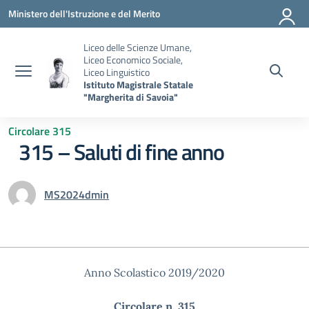
Vai ai contenuti
Vai al menu di navigazione
Vai al footer
Ministero dell'Istruzione e del Merito
Liceo delle Scienze Umane,
Liceo Economico Sociale,
Liceo Linguistico
Istituto Magistrale Statale
"Margherita di Savoia"
Circolare 315
315 – Saluti di fine anno
MS2024dmin
Anno Scolastico 2019/2020
Circolare n. 315