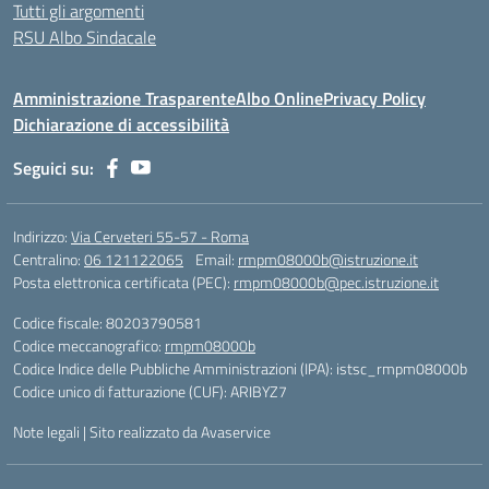
Tutti gli argomenti
RSU Albo Sindacale
Amministrazione Trasparente
Albo Online
Privacy Policy
Dichiarazione di accessibilità
Seguici su:
Indirizzo:
Via Cerveteri 55-57 - Roma
Centralino:
06 121122065
Email:
rmpm08000b@istruzione.it
Posta elettronica certificata (PEC):
rmpm08000b@pec.istruzione.it
Codice fiscale: 80203790581
Codice meccanografico:
rmpm08000b
Codice Indice delle Pubbliche Amministrazioni (IPA): istsc_rmpm08000b
Codice unico di fatturazione (CUF): ARIBYZ7
Note legali
|
Sito realizzato da Avaservice