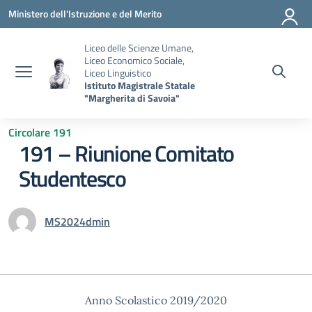
Vai ai contenuti
Vai al menu di navigazione
Vai al footer
Ministero dell'Istruzione e del Merito
Liceo delle Scienze Umane,
Liceo Economico Sociale,
Liceo Linguistico
Istituto Magistrale Statale
"Margherita di Savoia"
Circolare 191
191 – Riunione Comitato
Studentesco
MS2024dmin
Anno Scolastico 2019/2020