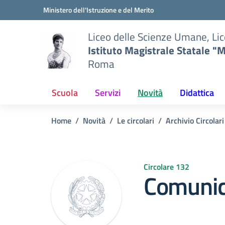
Vai ai contenuti
Vai al menu di navigazione
Vai al footer
Ministero dell'Istruzione e del Merito
Liceo delle Scienze Umane, Lic
Istituto Magistrale Statale "M
Roma
Scuola
Servizi
Novità
Didattica
Home
Novità
Le circolari
Archivio Circolar
Circolare 132
Comunic