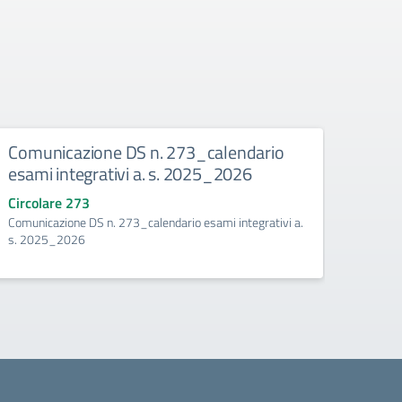
legio
Comunicazione DS n. 273_calendario
Comu
esami integrativi a. s. 2025_2026
anali
scola
Circolare 273
tembre
Comunicazione DS n. 273_calendario esami integrativi a.
Circo
s. 2025_2026
Comuni
recuper