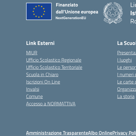
Li
Is
R
Link Esterni
La Scuo
MIUR
Presenta
Ufficio Scolastico Regionale
I luoghi
Ufficio Scolastico Territoriale
Le perso
Scuola in Chiaro
I numeri 
Iscrizioni On Line
Le carte 
Invalsi
Organizz
Comune
La storia
Accesso a NORMATTIVA
Amministrazione Trasparente
Albo Online
Privacy Pol