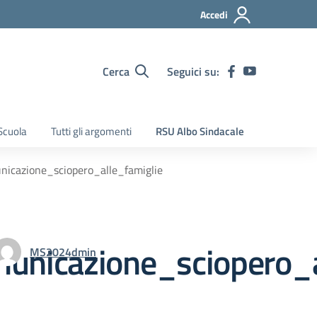
Accedi
Cerca
Seguici su:
Scuola
Tutti gli argomenti
RSU Albo Sindacale
cazione_sciopero_alle_famiglie
icazione_sciopero_al
MS2024dmin