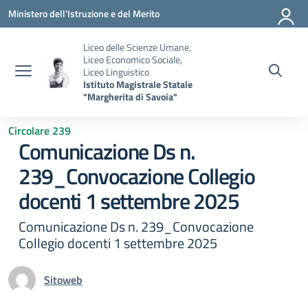
Vai ai contenuti
Vai al menu di navigazione
Vai al footer
Ministero dell'Istruzione e del Merito
Liceo delle Scienze Umane,
Liceo Economico Sociale,
Liceo Linguistico
Istituto Magistrale Statale
"Margherita di Savoia"
Circolare 239
Comunicazione Ds n.
239_Convocazione Collegio
docenti 1 settembre 2025
Comunicazione Ds n. 239_Convocazione
Collegio docenti 1 settembre 2025
Sitoweb