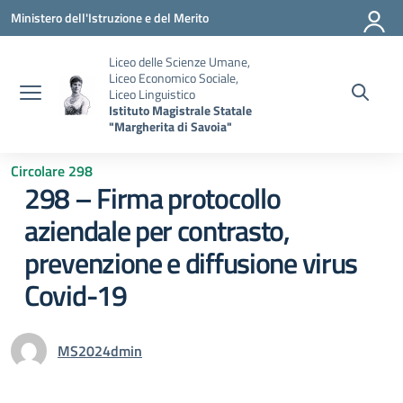
Vai ai contenuti
Vai al menu di navigazione
Vai al footer
Ministero dell'Istruzione e del Merito
Liceo delle Scienze Umane,
Liceo Economico Sociale,
Liceo Linguistico
Istituto Magistrale Statale
"Margherita di Savoia"
Circolare 298
298 – Firma protocollo
aziendale per contrasto,
prevenzione e diffusione virus
Covid-19
MS2024dmin