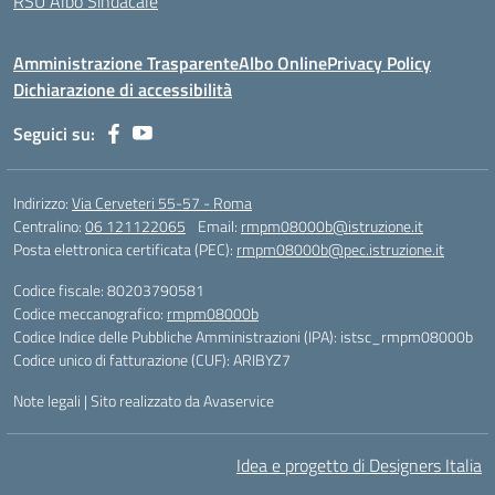
RSU Albo Sindacale
Amministrazione Trasparente
Albo Online
Privacy Policy
Dichiarazione di accessibilità
Seguici su:
Indirizzo:
Via Cerveteri 55-57 - Roma
Centralino:
06 121122065
Email:
rmpm08000b@istruzione.it
Posta elettronica certificata (PEC):
rmpm08000b@pec.istruzione.it
Codice fiscale: 80203790581
Codice meccanografico:
rmpm08000b
Codice Indice delle Pubbliche Amministrazioni (IPA): istsc_rmpm08000b
Codice unico di fatturazione (CUF): ARIBYZ7
Note legali
|
Sito realizzato da Avaservice
Idea e progetto di Designers Italia