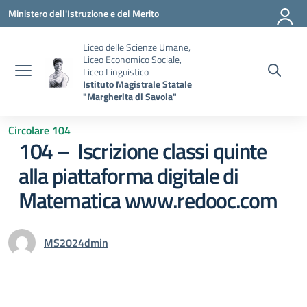
Vai ai contenuti
Vai al menu di navigazione
Vai al footer
Ministero dell'Istruzione e del Merito
Liceo delle Scienze Umane,
Liceo Economico Sociale,
Liceo Linguistico
Istituto Magistrale Statale
"Margherita di Savoia"
Circolare 104
104 – Iscrizione classi quinte
alla piattaforma digitale di
Matematica www.redooc.com
MS2024dmin