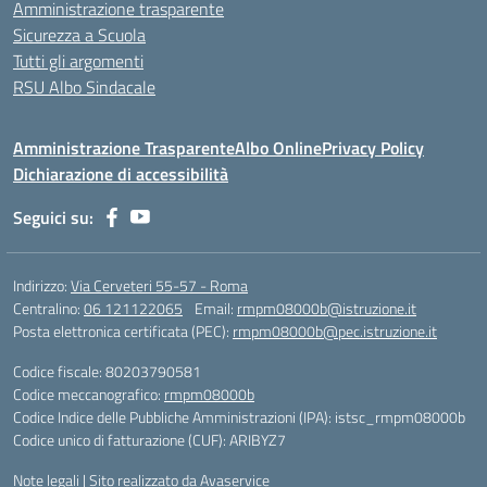
Amministrazione trasparente
Sicurezza a Scuola
Tutti gli argomenti
RSU Albo Sindacale
Amministrazione Trasparente
Albo Online
Privacy Policy
Dichiarazione di accessibilità
Seguici su:
Indirizzo:
Via Cerveteri 55-57 - Roma
Centralino:
06 121122065
Email:
rmpm08000b@istruzione.it
Posta elettronica certificata (PEC):
rmpm08000b@pec.istruzione.it
Codice fiscale: 80203790581
Codice meccanografico:
rmpm08000b
Codice Indice delle Pubbliche Amministrazioni (IPA): istsc_rmpm08000b
Codice unico di fatturazione (CUF): ARIBYZ7
Note legali
|
Sito realizzato da Avaservice