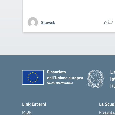
Sitoweb
0
Li
Is
R
Link Esterni
La Scuo
MIUR
Presenta