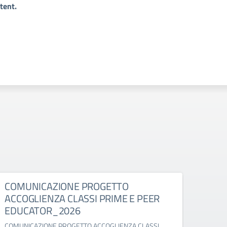
tent.
COMUNICAZIONE PROGETTO
Comu
ACCOGLIENZA CLASSI PRIME E PEER
suppl
EDUCATOR_2026
Comuni
classi 
COMUNICAZIONE PROGETTO ACCOGLIENZA CLASSI