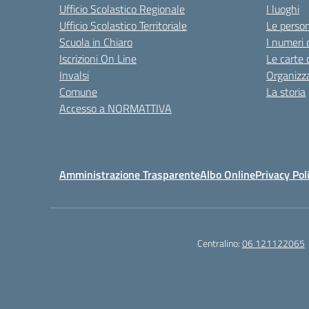
Ufficio Scolastico Regionale
I luoghi
Ufficio Scolastico Territoriale
Le perso
Scuola in Chiaro
I numeri 
Iscrizioni On Line
Le carte 
Invalsi
Organizz
Comune
La storia
Accesso a NORMATTIVA
Amministrazione Trasparente
Albo Online
Privacy Pol
Centralino:
06 121122065