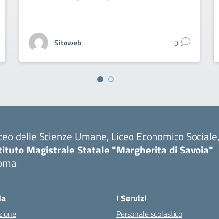
Sitoweb
0
ceo delle Scienze Umane, Liceo Economico Sociale, 
tituto Magistrale Statale "Margherita di Savoia"
oma
la
I Servizi
zione
Personale scolastico