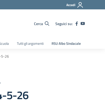
Accedi
Cerca
Seguici su:
Scuola
Tutti gli argomenti
RSU Albo Sindacale
-5-26
-
-5-26