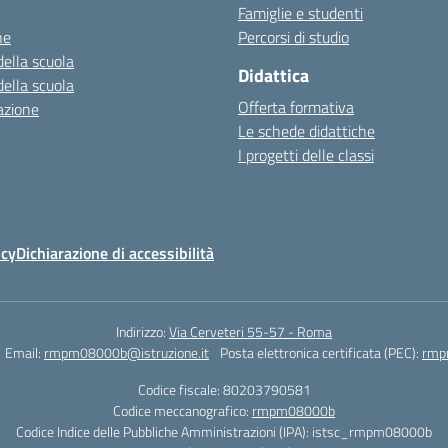
Famiglie e studenti
ne
Percorsi di studio
della scuola
Didattica
della scuola
Offerta formativa
azione
Le schede didattiche
I progetti delle classi
icy
Dichiarazione di accessibilità
Indirizzo:
Via Cerveteri 55-57 - Roma
Email:
rmpm08000b@istruzione.it
Posta elettronica certificata (PEC):
rmp
Codice fiscale: 80203790581
Codice meccanografico:
rmpm08000b
Codice Indice delle Pubbliche Amministrazioni (IPA): istsc_rmpm08000b