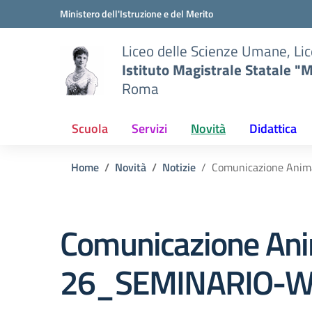
Vai ai contenuti
Vai al menu di navigazione
Vai al footer
Ministero dell'Istruzione e del Merito
Liceo delle Scienze Umane, Lic
Istituto Magistrale Statale "M
Roma
Scuola
Servizi
Novità
Didattica
Home
Novità
Notizie
Comunicazione Ani
Comunicazione Anim
26_SEMINARIO-W