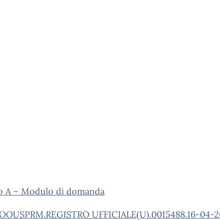
to A – Modulo di domanda
OOUSPRM.REGISTRO UFFICIALE(U).0015488.16-04-2