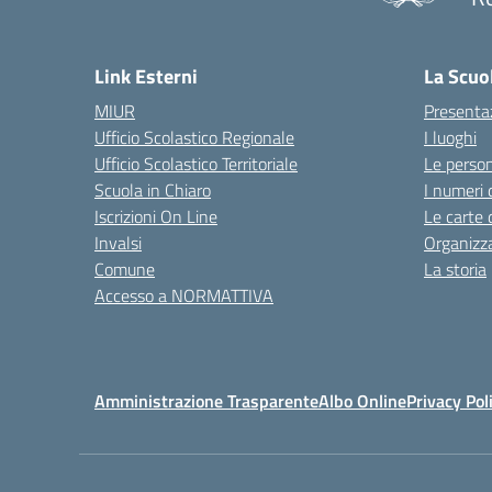
Link Esterni
La Scuo
MIUR
Presenta
Ufficio Scolastico Regionale
I luoghi
Ufficio Scolastico Territoriale
Le perso
Scuola in Chiaro
I numeri 
Iscrizioni On Line
Le carte 
Invalsi
Organizz
Comune
La storia
Accesso a NORMATTIVA
Amministrazione Trasparente
Albo Online
Privacy Pol