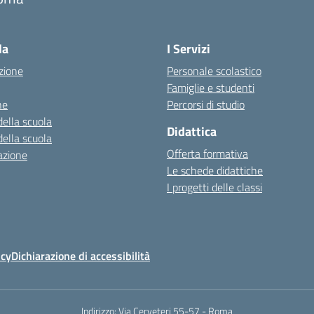
la
I Servizi
zione
Personale scolastico
Famiglie e studenti
ne
Percorsi di studio
della scuola
Didattica
della scuola
Offerta formativa
azione
Le schede didattiche
I progetti delle classi
icy
Dichiarazione di accessibilità
Indirizzo:
Via Cerveteri 55-57 - Roma