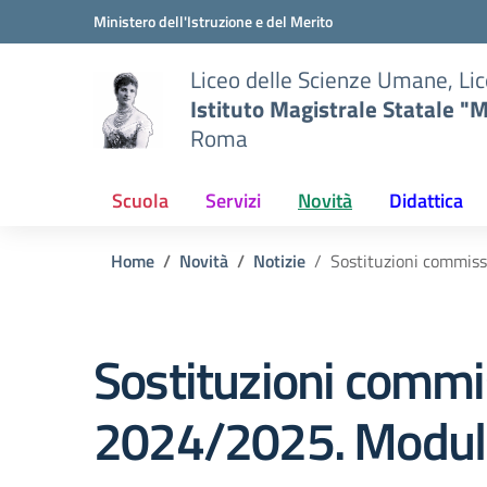
Vai ai contenuti
Vai al menu di navigazione
Vai al footer
Ministero dell'Istruzione e del Merito
Liceo delle Scienze Umane, Lic
Istituto Magistrale Statale "M
Roma
Scuola
Servizi
Novità
Didattica
Home
Novità
Notizie
Sostituzioni commiss
Sostituzioni commis
2024/2025. Modul