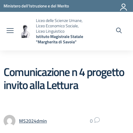
Vai ai contenuti
Vai al menu di navigazione
Vai al footer
Ministero dell'Istruzione e del Merito
Liceo delle Scienze Umane,
Liceo Economico Sociale,
Liceo Linguistico
Istituto Magistrale Statale
"Margherita di Savoia"
Comunicazione n 4 progetto
invito alla Lettura
MS2024dmin
0