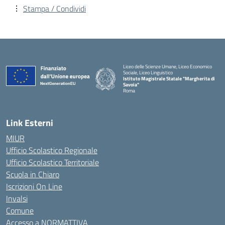
Stampa / Condividi
Liceo delle Scienze Umane, Liceo Economico
Sociale, Liceo Linguistico
Istituto Magistrale Statale "Margherita di
Savoia"
Roma
Link Esterni
MIUR
Ufficio Scolastico Regionale
Ufficio Scolastico Territoriale
Scuola in Chiaro
Iscrizioni On Line
Invalsi
Comune
Accesso a NORMATTIVA