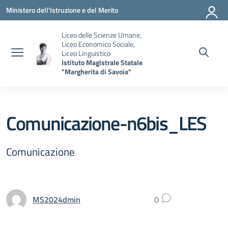
Vai ai contenuti
Vai al menu di navigazione
Vai al footer
Ministero dell'Istruzione e del Merito
Liceo delle Scienze Umane,
Liceo Economico Sociale,
Liceo Linguistico
Istituto Magistrale Statale
"Margherita di Savoia"
Comunicazione-n6bis_LES
Comunicazione
MS2024dmin
0