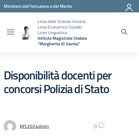
Vai ai contenuti
Vai al menu di navigazione
Vai al footer
Ministero dell'Istruzione e del Merito
Liceo delle Scienze Umane,
Liceo Economico Sociale,
Liceo Linguistico
Istituto Magistrale Statale
"Margherita di Savoia"
Disponibilità docenti per
concorsi Polizia di Stato
MS2024dmin
0