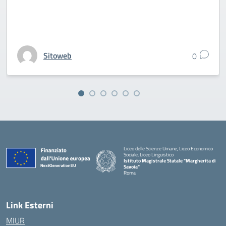
Sitoweb
0
Liceo delle Scienze Umane, Liceo Economico
Sociale, Liceo Linguistico
Istituto Magistrale Statale "Margherita di
Savoia"
Roma
Link Esterni
MIUR