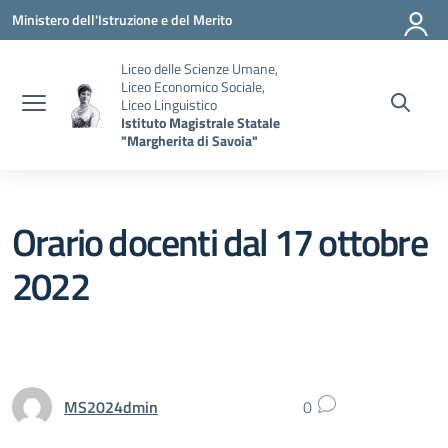
Vai ai contenuti
Vai al menu di navigazione
Vai al footer
Ministero dell'Istruzione e del Merito
Liceo delle Scienze Umane,
Liceo Economico Sociale,
Liceo Linguistico
Istituto Magistrale Statale
"Margherita di Savoia"
Orario docenti dal 17 ottobre
2022
MS2024dmin
0