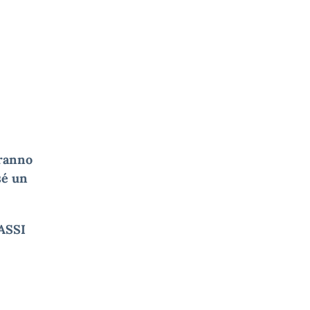
aranno
sé un
ASSI