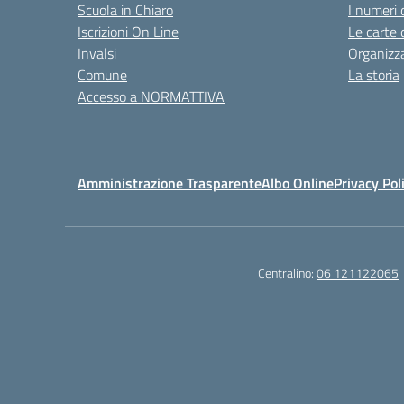
Scuola in Chiaro
I numeri 
Iscrizioni On Line
Le carte 
Invalsi
Organizz
Comune
La storia
Accesso a NORMATTIVA
Amministrazione Trasparente
Albo Online
Privacy Pol
Centralino:
06 121122065