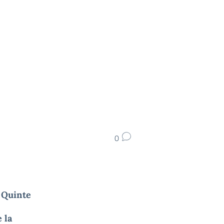
0
i Quinte
 la