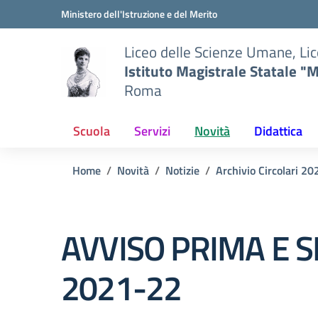
Vai ai contenuti
Vai al menu di navigazione
Vai al footer
Ministero dell'Istruzione e del Merito
Liceo delle Scienze Umane, Lic
Istituto Magistrale Statale "M
Roma
Scuola
Servizi
Novità
Didattica
Home
Novità
Notizie
Archivio Circolari 2
AVVISO PRIMA E S
2021-22