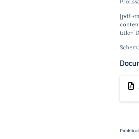
Prof.ss
[pdf-e
conten
title=”
Schema
Docu
Pubblicat