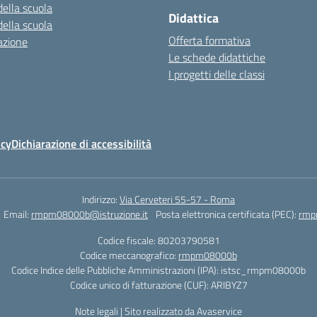
della scuola
Didattica
della scuola
Offerta formativa
azione
Le schede didattiche
I progetti delle classi
icy
Dichiarazione di accessibilità
Indirizzo:
Via Cerveteri 55-57 - Roma
Email:
rmpm08000b@istruzione.it
Posta elettronica certificata (PEC):
rmp
Codice fiscale: 80203790581
Codice meccanografico:
rmpm08000b
Codice Indice delle Pubbliche Amministrazioni (IPA): istsc_rmpm08000b
Codice unico di fatturazione (CUF): ARIBYZ7
Note legali
|
Sito realizzato da Avaservice