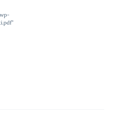
/wp-
i.pdf”