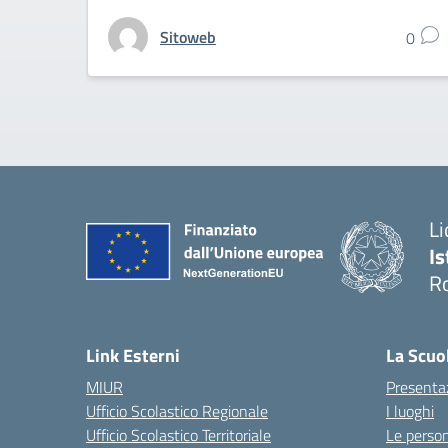
Sitoweb
0
Li
Is
R
Link Esterni
La Scuo
MIUR
Presenta
Ufficio Scolastico Regionale
I luoghi
Ufficio Scolastico Territoriale
Le perso