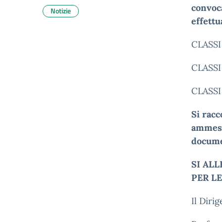
convoca
Notizie
effettu
CLASSI
CLASSI
CLASSI
Si rac
ammessi
documen
SI AL
PER L
Il Diri